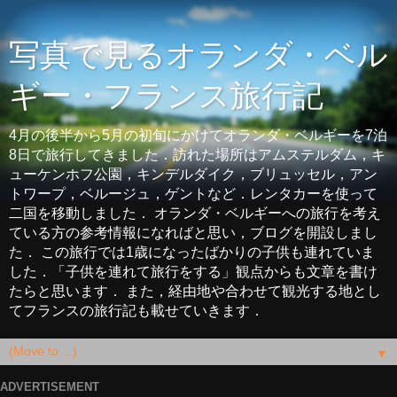
写真で見るオランダ・ベル
ギー・フランス旅行記
4月の後半から5月の初旬にかけてオランダ・ベルギーを7泊
8日で旅行してきました．訪れた場所はアムステルダム，キ
ューケンホフ公園，キンデルダイク，ブリュッセル，アン
トワープ，ベルージュ，ゲントなど．レンタカーを使って
二国を移動しました． オランダ・ベルギーへの旅行を考え
ている方の参考情報になればと思い，ブログを開設しまし
た． この旅行では1歳になったばかりの子供も連れていま
した．「子供を連れて旅行をする」観点からも文章を書け
たらと思います． また，経由地や合わせて観光する地とし
てフランスの旅行記も載せていきます．
▼
ADVERTISEMENT