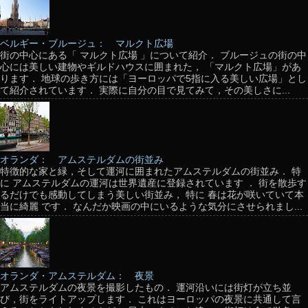
ベルギー・ブルージュ： マルクト広場
街の中心にある「 マルクト広場 」について紹介． ブルージュの街の中
心には美しい建物やギルドハウスに囲まれた， 「マルクト広場」があ
ります． 地球の歩き方には「ヨーロッパで5指に入る美しい広場」とし
て紹介されています． 実際に自分の目で見てみて，その美しさに...
オランダ： アムステルダムの街並み
特徴的な家と緑，そして運河に囲まれたアムステルダムの街並み． 特
に アムステルダムの運河は世界遺産に登録されています ． 街を散歩す
るだけでも感動してしまう美しい街並み， 特に 春は花が咲いていて本
当に綺麗 です． なんだか映画の中にいるような気分にさせられまし...
オランダ・アムステルダム： 夜景
アムステルダムの夜景を撮影したもの． 運河沿いには街灯が立ち並
び，街をライトアップします． これはヨーロッパの夜景に共通して言