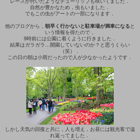
レースが付いたようなチューリップも咲いてました．
自然が豊かなため，虫もいました．
でもこの虫がアートの一部になります．
他のブログから，
朝早く行かないと駐車場が満車になる
と
いう情報を得たので，
9時前には公園に着くように行きました．
結果はガラガラ…開園していないのか？と思うくらい
（笑）．
この日の朝は小雨だったので人が少なかったようです．
しかし天気の回復と共に，人も増え，お昼には観光客で溢
れ返ってました．