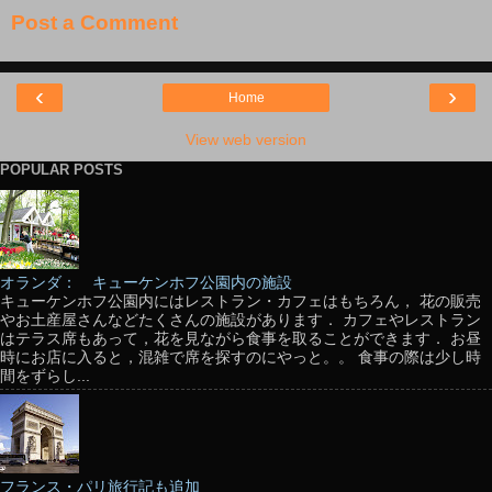
Post a Comment
‹
›
Home
View web version
POPULAR POSTS
オランダ： キューケンホフ公園内の施設
キューケンホフ公園内にはレストラン・カフェはもちろん， 花の販売
やお土産屋さんなどたくさんの施設があります． カフェやレストラン
はテラス席もあって，花を見ながら食事を取ることができます． お昼
時にお店に入ると，混雑で席を探すのにやっと。。 食事の際は少し時
間をずらし...
フランス・パリ旅行記も追加