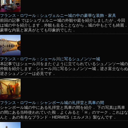
フランス・ロワール：シュヴェルニー城の中の豪華な装飾・家具
前回の記事 ではシュヴェルニー城の外観や庭を紹介しましたが，今回
は城の中を紹介します．外観も去ることながら，城の中もとても綺麗．
豪華な内装と家具がとても印象的でした．
フランス・ロワール：シェール川に写るシュノンソー城
本記事ではシェール川をまたぐように立てられているシュノンソー城の
外観を紹介します．シェール川に写るシュノンソー城，逆さ富士ならぬ
逆さシュノンソーは必見です．
フランス・ロワール：シャンボール城の礼拝堂と馬車の間
シャンボール城の中にある礼拝堂と馬車の間を紹介． 下の写真は馬車
の間にある当時使われていた鞍．よくみると「Ｈ」のマーク．これはな
んと，あの有名なブランド・HERMES（エルメス）製なんです．