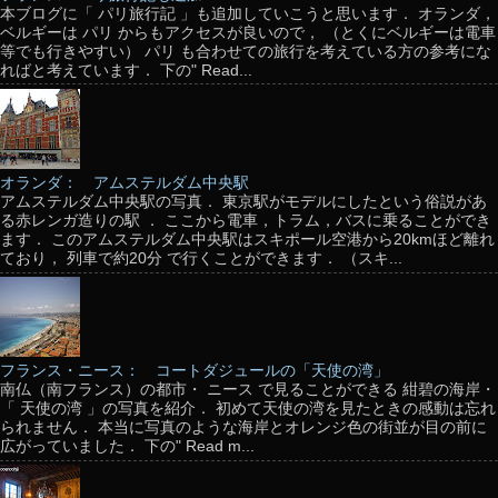
本ブログに「 パリ旅行記 」も追加していこうと思います． オランダ，
ベルギーは パリ からもアクセスが良いので， （とくにベルギーは電車
等でも行きやすい） パリ も合わせての旅行を考えている方の参考にな
ればと考えています． 下の" Read...
オランダ： アムステルダム中央駅
アムステルダム中央駅の写真． 東京駅がモデルにしたという俗説があ
る赤レンガ造りの駅 ． ここから電車，トラム，バスに乗ることができ
ます． このアムステルダム中央駅はスキポール空港から20kmほど離れ
ており， 列車で約20分 で行くことができます． （スキ...
フランス・ニース： コートダジュールの「天使の湾」
南仏（南フランス）の都市・ ニース で見ることができる 紺碧の海岸・
「 天使の湾 」の写真を紹介． 初めて天使の湾を見たときの感動は忘れ
られません． 本当に写真のような海岸とオレンジ色の街並が目の前に
広がっていました． 下の" Read m...