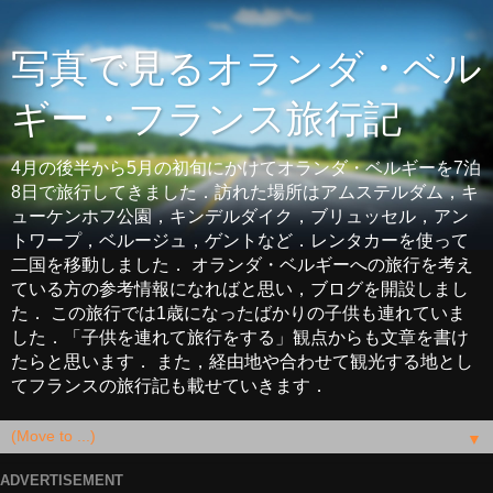
写真で見るオランダ・ベル
ギー・フランス旅行記
4月の後半から5月の初旬にかけてオランダ・ベルギーを7泊
8日で旅行してきました．訪れた場所はアムステルダム，キ
ューケンホフ公園，キンデルダイク，ブリュッセル，アン
トワープ，ベルージュ，ゲントなど．レンタカーを使って
二国を移動しました． オランダ・ベルギーへの旅行を考え
ている方の参考情報になればと思い，ブログを開設しまし
た． この旅行では1歳になったばかりの子供も連れていま
した．「子供を連れて旅行をする」観点からも文章を書け
たらと思います． また，経由地や合わせて観光する地とし
てフランスの旅行記も載せていきます．
▼
ADVERTISEMENT