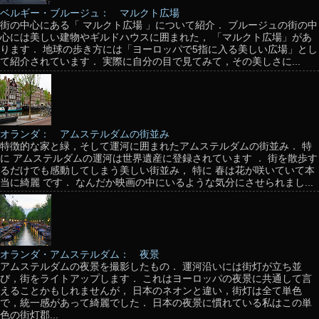
ベルギー・ブルージュ： マルクト広場
街の中心にある「 マルクト広場 」について紹介． ブルージュの街の中
心には美しい建物やギルドハウスに囲まれた， 「マルクト広場」があ
ります． 地球の歩き方には「ヨーロッパで5指に入る美しい広場」とし
て紹介されています． 実際に自分の目で見てみて，その美しさに...
オランダ： アムステルダムの街並み
特徴的な家と緑，そして運河に囲まれたアムステルダムの街並み． 特
に アムステルダムの運河は世界遺産に登録されています ． 街を散歩す
るだけでも感動してしまう美しい街並み， 特に 春は花が咲いていて本
当に綺麗 です． なんだか映画の中にいるような気分にさせられまし...
オランダ・アムステルダム： 夜景
アムステルダムの夜景を撮影したもの． 運河沿いには街灯が立ち並
び，街をライトアップします． これはヨーロッパの夜景に共通して言
えることかもしれませんが， 日本のネオンと違い，街灯は全て単色
で，統一感があって綺麗でした． 日本の夜景に慣れている私はこの単
色の街灯郡...