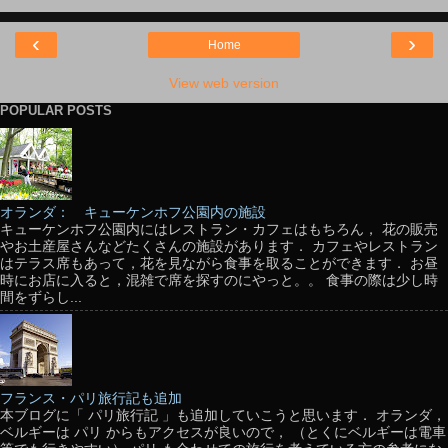
‹
›
Home
View web version
POPULAR POSTS
オランダ： キューケンホフ公園内の施設
キューケンホフ公園内にはレストラン・カフェはもちろん， 花の販売
やお土産屋さんなどたくさんの施設があります． カフェやレストラン
はテラス席もあって，花を見ながら食事を取ることができます． お昼
時にお店に入ると，混雑で席を探すのにやっと。。 食事の際は少し時
間をずらし...
フランス・パリ旅行記も追加
本ブログに「 パリ旅行記 」も追加していこうと思います． オランダ，
ベルギーは パリ からもアクセスが良いので， （とくにベルギーは電車