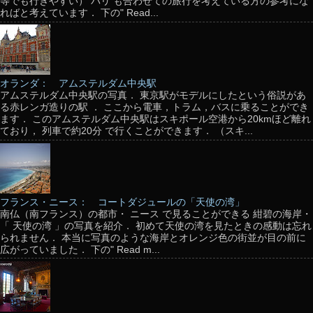
等でも行きやすい） パリ も合わせての旅行を考えている方の参考にな
ればと考えています． 下の" Read...
オランダ： アムステルダム中央駅
アムステルダム中央駅の写真． 東京駅がモデルにしたという俗説があ
る赤レンガ造りの駅 ． ここから電車，トラム，バスに乗ることができ
ます． このアムステルダム中央駅はスキポール空港から20kmほど離れ
ており， 列車で約20分 で行くことができます． （スキ...
フランス・ニース： コートダジュールの「天使の湾」
南仏（南フランス）の都市・ ニース で見ることができる 紺碧の海岸・
「 天使の湾 」の写真を紹介． 初めて天使の湾を見たときの感動は忘れ
られません． 本当に写真のような海岸とオレンジ色の街並が目の前に
広がっていました． 下の" Read m...