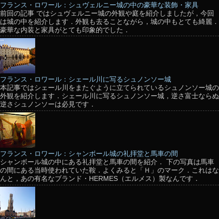
フランス・ロワール：シュヴェルニー城の中の豪華な装飾・家具
前回の記事 ではシュヴェルニー城の外観や庭を紹介しましたが，今回
は城の中を紹介します．外観も去ることながら，城の中もとても綺麗．
豪華な内装と家具がとても印象的でした．
フランス・ロワール：シェール川に写るシュノンソー城
本記事ではシェール川をまたぐように立てられているシュノンソー城の
外観を紹介します．シェール川に写るシュノンソー城，逆さ富士ならぬ
逆さシュノンソーは必見です．
フランス・ロワール：シャンボール城の礼拝堂と馬車の間
シャンボール城の中にある礼拝堂と馬車の間を紹介． 下の写真は馬車
の間にある当時使われていた鞍．よくみると「Ｈ」のマーク．これはな
んと，あの有名なブランド・HERMES（エルメス）製なんです．