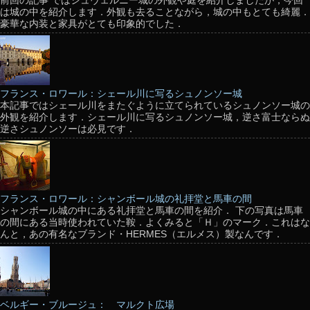
前回の記事 ではシュヴェルニー城の外観や庭を紹介しましたが，今回
は城の中を紹介します．外観も去ることながら，城の中もとても綺麗．
豪華な内装と家具がとても印象的でした．
フランス・ロワール：シェール川に写るシュノンソー城
本記事ではシェール川をまたぐように立てられているシュノンソー城の
外観を紹介します．シェール川に写るシュノンソー城，逆さ富士ならぬ
逆さシュノンソーは必見です．
フランス・ロワール：シャンボール城の礼拝堂と馬車の間
シャンボール城の中にある礼拝堂と馬車の間を紹介． 下の写真は馬車
の間にある当時使われていた鞍．よくみると「Ｈ」のマーク．これはな
んと，あの有名なブランド・HERMES（エルメス）製なんです．
ベルギー・ブルージュ： マルクト広場