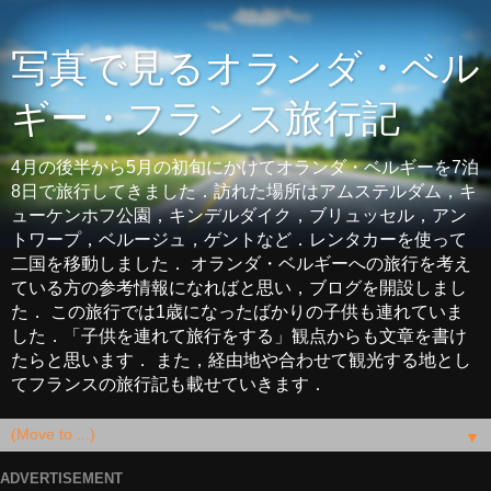
写真で見るオランダ・ベル
ギー・フランス旅行記
4月の後半から5月の初旬にかけてオランダ・ベルギーを7泊
8日で旅行してきました．訪れた場所はアムステルダム，キ
ューケンホフ公園，キンデルダイク，ブリュッセル，アン
トワープ，ベルージュ，ゲントなど．レンタカーを使って
二国を移動しました． オランダ・ベルギーへの旅行を考え
ている方の参考情報になればと思い，ブログを開設しまし
た． この旅行では1歳になったばかりの子供も連れていま
した．「子供を連れて旅行をする」観点からも文章を書け
たらと思います． また，経由地や合わせて観光する地とし
てフランスの旅行記も載せていきます．
▼
ADVERTISEMENT