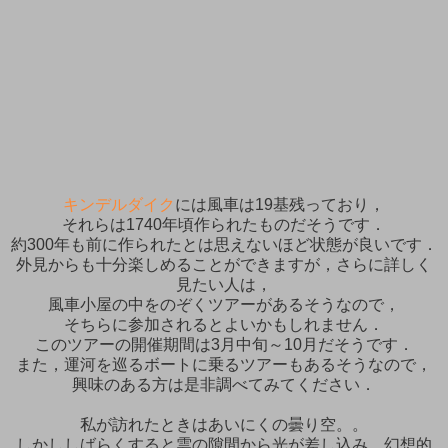
キンデルダイク
には風車は19基残っており，
それらは1740年頃作られたものだそうです．
約300年も前に作られたとは思えないほど状態が良いです．
外見からも十分楽しめることができますが，さらに詳しく
見たい人は，
風車小屋の中をのぞくツアーがあるそうなので，
そちらに参加されるとよいかもしれません．
このツアーの開催期間は3月中旬～10月だそうです．
また，運河を巡るボートに乗るツアーもあるそうなので，
興味のある方は是非調べてみてください．
私が訪れたときはあいにくの曇り空。。
しかししばらくすると雲の隙間から光が差し込み，幻想的