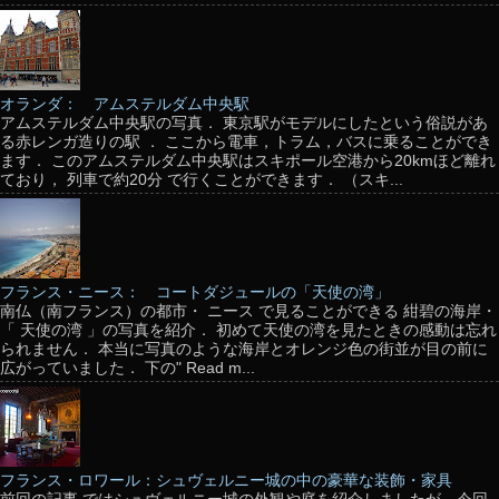
オランダ： アムステルダム中央駅
アムステルダム中央駅の写真． 東京駅がモデルにしたという俗説があ
る赤レンガ造りの駅 ． ここから電車，トラム，バスに乗ることができ
ます． このアムステルダム中央駅はスキポール空港から20kmほど離れ
ており， 列車で約20分 で行くことができます． （スキ...
フランス・ニース： コートダジュールの「天使の湾」
南仏（南フランス）の都市・ ニース で見ることができる 紺碧の海岸・
「 天使の湾 」の写真を紹介． 初めて天使の湾を見たときの感動は忘れ
られません． 本当に写真のような海岸とオレンジ色の街並が目の前に
広がっていました． 下の" Read m...
フランス・ロワール：シュヴェルニー城の中の豪華な装飾・家具