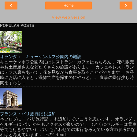
‹
›
Home
View web version
POPULAR POSTS
オランダ： キューケンホフ公園内の施設
キューケンホフ公園内にはレストラン・カフェはもちろん， 花の販売
やお土産屋さんなどたくさんの施設があります． カフェやレストラン
はテラス席もあって，花を見ながら食事を取ることができます． お昼
時にお店に入ると，混雑で席を探すのにやっと。。 食事の際は少し時
間をずらし...
フランス・パリ旅行記も追加
本ブログに「 パリ旅行記 」も追加していこうと思います． オランダ，
ベルギーは パリ からもアクセスが良いので， （とくにベルギーは電車
等でも行きやすい） パリ も合わせての旅行を考えている方の参考にな
ればと考えています． 下の" Read...