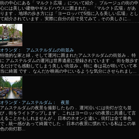
街の中心にある「 マルクト広場 」について紹介． ブルージュの街の中
心には美しい建物やギルドハウスに囲まれた， 「マルクト広場」があ
ります． 地球の歩き方には「ヨーロッパで5指に入る美しい広場」とし
て紹介されています． 実際に自分の目で見てみて，その美しさに...
オランダ： アムステルダムの街並み
特徴的な家と緑，そして運河に囲まれたアムステルダムの街並み． 特
に アムステルダムの運河は世界遺産に登録されています ． 街を散歩す
るだけでも感動してしまう美しい街並み， 特に 春は花が咲いていて本
当に綺麗 です． なんだか映画の中にいるような気分にさせられまし...
オランダ・アムステルダム： 夜景
アムステルダムの夜景を撮影したもの． 運河沿いには街灯が立ち並
び，街をライトアップします． これはヨーロッパの夜景に共通して言
えることかもしれませんが， 日本のネオンと違い，街灯は全て単色
で，統一感があって綺麗でした． 日本の夜景に慣れている私はこの単
色の街灯郡...