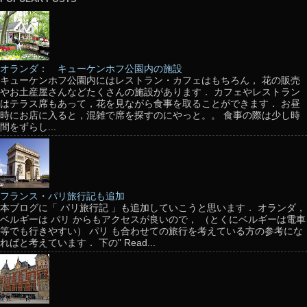
オランダ： キューケンホフ公園内の施設
キューケンホフ公園内にはレストラン・カフェはもちろん， 花の販売
やお土産屋さんなどたくさんの施設があります． カフェやレストラン
はテラス席もあって，花を見ながら食事を取ることができます． お昼
時にお店に入ると，混雑で席を探すのにやっと。。 食事の際は少し時
間をずらし...
フランス・パリ旅行記も追加
本ブログに「 パリ旅行記 」も追加していこうと思います． オランダ，
ベルギーは パリ からもアクセスが良いので， （とくにベルギーは電車
等でも行きやすい） パリ も合わせての旅行を考えている方の参考にな
ればと考えています． 下の" Read...