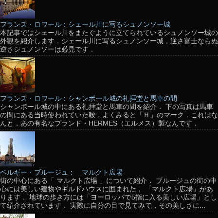
フランス・ロワール：シェール川に写るシュノンソー城
本記事ではシェール川をまたぐように立てられているシュノンソー城の
外観を紹介します．シェール川に写るシュノンソー城，逆さ富士ならぬ
逆さシュノンソーは必見です．
フランス・ロワール：シャンボール城の礼拝堂と馬車の間
シャンボール城の中にある礼拝堂と馬車の間を紹介． 下の写真は馬車
の間にある当時使われていた鞍．よくみると「Ｈ」のマーク．これはな
んと，あの有名なブランド・HERMES（エルメス）製なんです．
ベルギー・ブルージュ： マルクト広場
街の中心にある「 マルクト広場 」について紹介． ブルージュの街の中
心には美しい建物やギルドハウスに囲まれた， 「マルクト広場」があ
ります． 地球の歩き方には「ヨーロッパで5指に入る美しい広場」とし
て紹介されています． 実際に自分の目で見てみて，その美しさに...