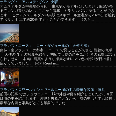
オランダ： アムステルダム中央駅
アムステルダム中央駅の写真． 東京駅がモデルにしたという俗説があ
る赤レンガ造りの駅 ． ここから電車，トラム，バスに乗ることができ
ます． このアムステルダム中央駅はスキポール空港から20kmほど離れ
ており， 列車で約20分 で行くことができます． （スキ...
フランス・ニース： コートダジュールの「天使の湾」
南仏（南フランス）の都市・ ニース で見ることができる 紺碧の海岸・
「 天使の湾 」の写真を紹介． 初めて天使の湾を見たときの感動は忘れ
られません． 本当に写真のような海岸とオレンジ色の街並が目の前に
広がっていました． 下の" Read m...
フランス・ロワール：シュヴェルニー城の中の豪華な装飾・家具
前回の記事 ではシュヴェルニー城の外観や庭を紹介しましたが，今回
は城の中を紹介します．外観も去ることながら，城の中もとても綺麗．
豪華な内装と家具がとても印象的でした．