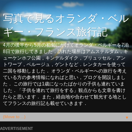
写真で見るオランダ・ベル
ギー・フランス旅行記
4月の後半から5月の初旬にかけてオランダ・ベルギーを7泊
8日で旅行してきました．訪れた場所はアムステルダム，キ
ューケンホフ公園，キンデルダイク，ブリュッセル，アン
トワープ，ベルージュ，ゲントなど．レンタカーを使って
二国を移動しました． オランダ・ベルギーへの旅行を考え
ている方の参考情報になればと思い，ブログを開設しまし
た． この旅行では1歳になったばかりの子供も連れていま
した．「子供を連れて旅行をする」観点からも文章を書け
たらと思います． また，経由地や合わせて観光する地とし
てフランスの旅行記も載せていきます．
▼
ADVERTISEMENT